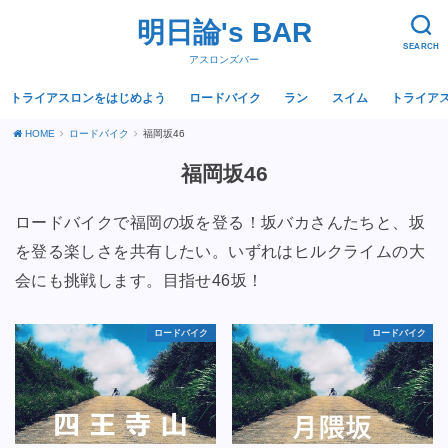
明日論's BAR
SEARCH
アスロンズバー
トライアスロンをはじめよう
ロードバイク
ラン
スイム
トライア
HOME
ロードバイク
福岡坂46
福岡坂46
ロードバイクで福岡の坂を登る！坂バカさんたちと、坂
を登る楽しさを共有したい。いずれはヒルクライムの大
会にも挑戦します。目指せ46坂！
ロードバイク
ロードバイク